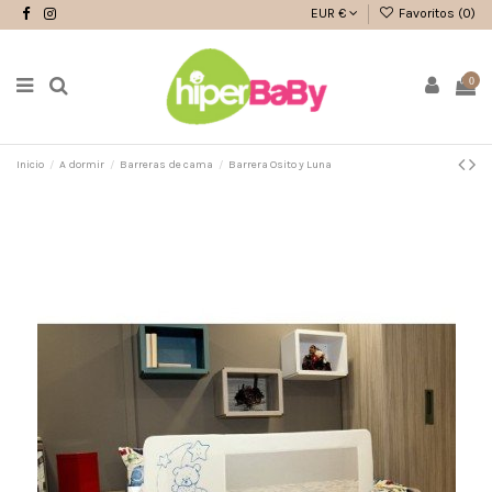
EUR €
Favoritos (
0
)
0
Inicio
A dormir
Barreras de cama
Barrera Osito y Luna