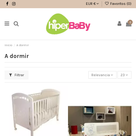
EUR €
Favoritos (
0
)
0
Inicio
A dormir
A dormir
Filtrar
Relevancia
23