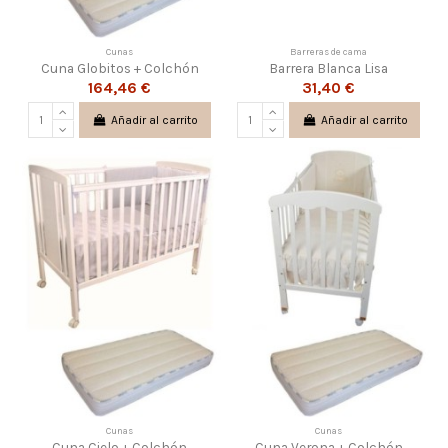
Cunas
Barreras de cama
Cuna Globitos + Colchón
Barrera Blanca Lisa
164,46 €
31,40 €
Añadir al carrito
Añadir al carrito
Cunas
Cunas
Cuna Cielo + Colchón
Cuna Verona + Colchón