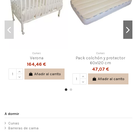
Cunas
Cunas
Verona
Pack colchón y protector
60x120 cm
164,46 €
47,07 €
Añadir al carrito
Añadir al carrito
A dormir
Cunas
Barreras de cama