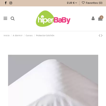
EUR €
Favoritos (
0
)
0
Inicio
A dormir
Cunas
Protector Colchón