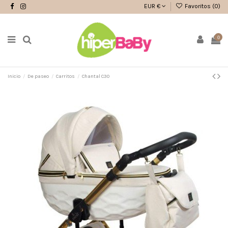
EUR €
Favoritos (
0
)
0
Inicio
De paseo
Carritos
Chantal C30