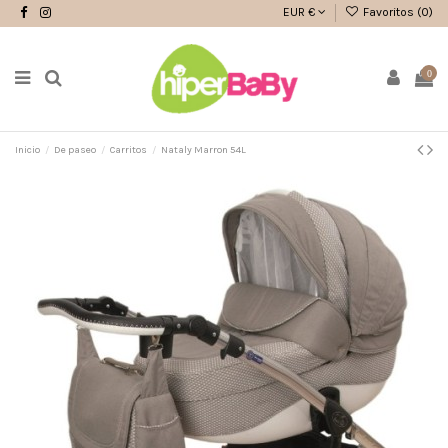
EUR €
Favoritos (
0
)
0
Inicio
De paseo
Carritos
Nataly Marron 54L