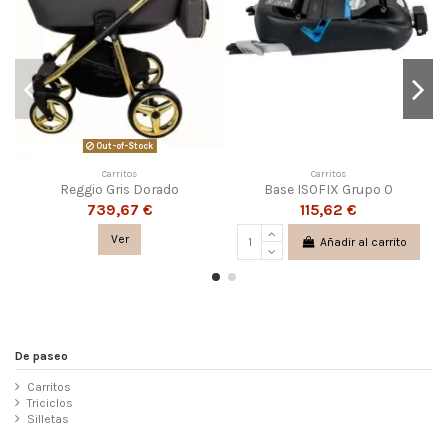
Out-of-Stock
Carritos
Carritos
Reggio Gris Dorado
Base ISOFIX Grupo 0
739,67 €
115,62 €
Ver
Añadir al carrito
De paseo
Carritos
Triciclos
Silletas