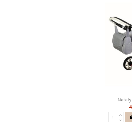
Nataly
4