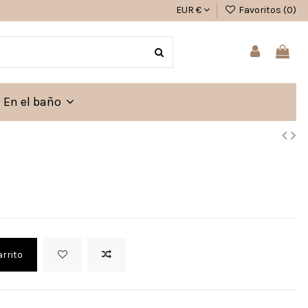
EUR €
Favoritos (
0
)
En el baño
arrito