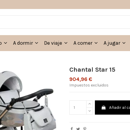
eo
A dormir
De viaje
A comer
A jugar
Chantal Star 15
904,96 €
Impuestos excluidos
Añadir al c