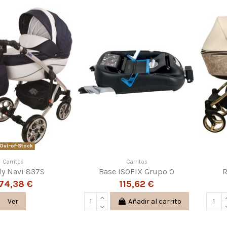
Out-of-Stock
Carritos
Carritos
ly Navi 837S
Base ISOFIX Grupo 0
R
74,38 €
115,62 €
Ver
Añadir al carrito