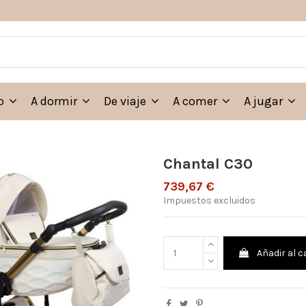
eo
A dormir
De viaje
A comer
A jugar
Chantal C30
739,67 €
Impuestos excluidos
Añadir al c