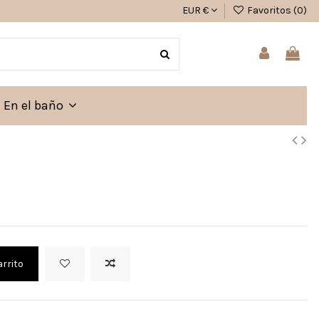
EUR €
Favoritos (
0
)
En el baño
arrito