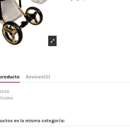
 producto
Reviews
(0)
0C30
tículos
uctos en la misma categoría: