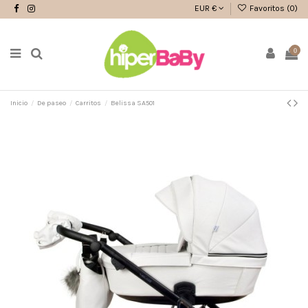
EUR €
Favoritos (
0
)
0
Inicio
De paseo
Carritos
Belissa SA501