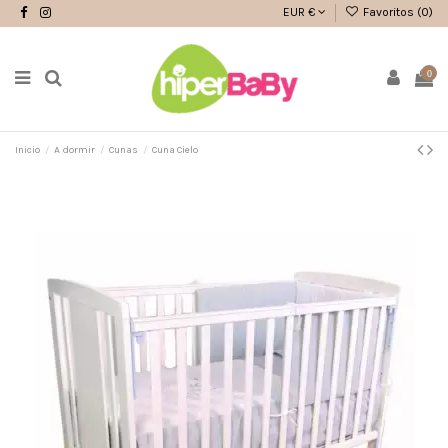
EUR €
Favoritos (
0
)
0
Inicio
A dormir
Cunas
Cuna Cielo