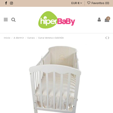
EUR €
Favoritos (
0
)
0
Inicio
A dormir
Cunas
Cuna Verona + Colchón