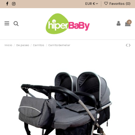
EUR €
Favoritos (
0
)
0
Inicio
De paseo
Carritos
Carrito Gemelar