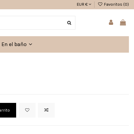
EUR €
Favoritos (
0
)
En el baño
arrito