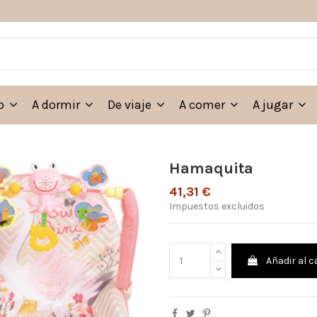
eo
A dormir
De viaje
A comer
A jugar
Hamaquita
41,31 €
Impuestos excluidos
Añadir al c